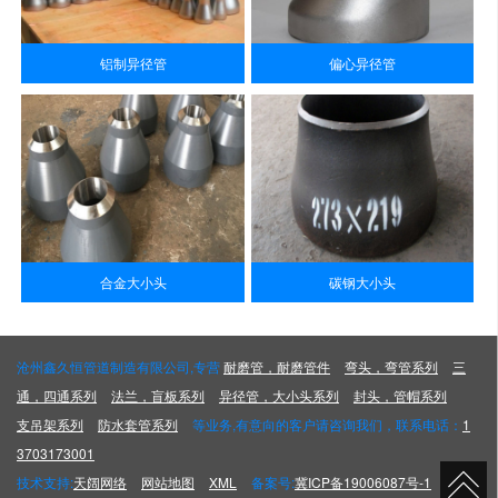
铝制异径管
偏心异径管
合金大小头
碳钢大小头
沧州鑫久恒管道制造有限公司,专营
耐磨管，耐磨管件
弯头，弯管系列
三
通，四通系列
法兰，盲板系列
异径管，大小头系列
封头，管帽系列
支吊架系列
防水套管系列
等业务,有意向的客户请咨询我们，联系电话：
1
3703173001
技术支持:
天阔网络
网站地图
XML
备案号:
冀ICP备19006087号-1