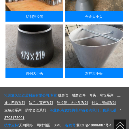
铝制异径管
合金大小头
碳钢大小头
对焊大小头
沧州鑫久恒管道制造有限公司,专营
耐磨管，耐磨管件
弯头，弯管系列
三
通，四通系列
法兰，盲板系列
异径管，大小头系列
封头，管帽系列
支吊架系列
防水套管系列
等业务,有意向的客户请咨询我们，联系电话：
1
3703173001
技术支持:
天阔网络
网站地图
XML
备案号:
冀ICP备19006087号-1