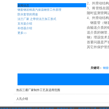
2、外滑动结
新闻动态
3、将管线在
钢套钢岩棉蒸汽保温钢管工作原理
随时监测管网
防水套管的用途
4、外滑动结
法兰厂家 之带径法兰加工形式
钢套管（钢套
支吊架介绍
补偿器介绍
由输送介质的
更多>>
送介质的钢管
钢）埋设技术
首要问题是严
其它外保护管
关键词：
钢套
相关资讯
热压三通厂家制作工艺及适用范围
人孔介绍
沧州鑫久恒管道制造有限公司,专营
耐磨管，耐磨管件
弯头，弯管系列
三通，四通系