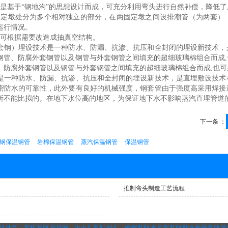
构是基于“钢地沟”的思想设计而成，可充分利用弯头进行自然补偿，降低
固定墩处分为多个相对独立的部分，在两固定墩之间设排潮管（为两套）
运行情况。
构可根据需要改造成抽真空结构。
钢）埋设技术是一种防水、防漏、抗渗、抗压和全封闭的埋设新技术，
钢管、防腐外套钢管以及钢管与外套钢管之间填充的超细玻璃棉组合而成
、防腐外套钢管以及钢管与外套钢管之间填充的超细玻璃棉组合而成,也
是一种防水、防漏、抗渗、抗压和全封闭的埋设新技术，是直埋敷设技术
密防水的可靠性，此外要有良好的机械强度，钢套管由于强度高采用焊接
所不能比拟的。在地下水位高的地区，为保证地下水不影响蒸汽直埋管道
下一条 ：
钢保温钢管
岩棉保温钢管
蒸汽保温钢管
保温钢管
推制弯头制造工艺流程
列
法兰，盲板系列
异径管，大小头系列
封头，管帽系列
支吊架系列
防水套管系列
等