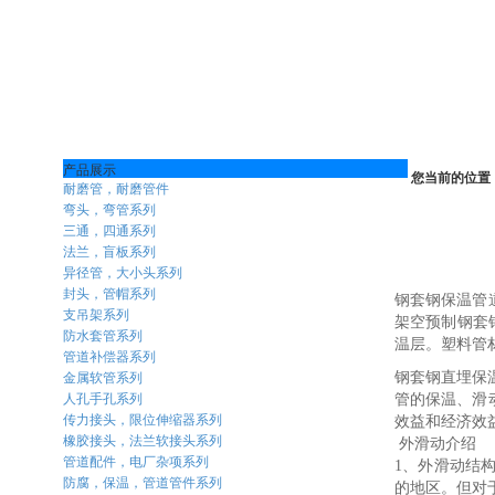
产品展示
您当前的位置
耐磨管，耐磨管件
弯头，弯管系列
三通，四通系列
法兰，盲板系列
异径管，大小头系列
封头，管帽系列
钢套钢保温管
支吊架系列
架空预制钢套
防水套管系列
温层。塑料管
管道补偿器系列
金属软管系列
钢套钢直埋保
人孔手孔系列
管的保温、滑
传力接头，限位伸缩器系列
效益和经济效
橡胶接头，法兰软接头系列
外滑动介绍
管道配件，电厂杂项系列
1、外滑动结
防腐，保温，管道管件系列
的地区。但对