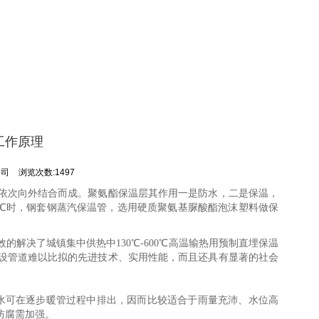
工作原理
公司
浏览次数:1497
依次向外结合而成。聚氨酯保温层其作用一是防水，二是保温，
120℃时，钢套钢蒸汽保温管，选用硬质聚氨基脲酸酯泡沫塑料做保
效的解决了城镇集中供热中
130℃-600℃高温输热用预制直埋保温
设管道难以比拟的先进技术、实用性能，而且还具有显著的社会
水可在逐步暖管过程中排出，因而比较适合于雨量充沛、水位高
防腐需加强。