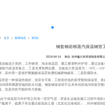
：
首页
>
新闻动态
>
资讯2
钢套钢岩棉蒸汽保温钢管
2019-04-14
来自:
沧州鑫久恒管道制造有限
道由输送介质的，工作钢管、泡沫保温层、聚乙烯塑料外护管，通过设备
钢蒸汽保温管备注，三是支撑热网自重。当输送介质温度为：
-50℃—
材，其作用一是保护聚氨酯保温层免遭机械硬物破坏，二是防腐防水。
温管是一种保温性能好，加安全可靠，工程造价低的直埋预制保温管。有
动润滑和裸露管端的防水问题。钢套钢保温管不仅具有传统地沟和架空敷
益，也是供热节能的有力措施。
构由于保温层与外护管之间有一层空气层，管道在运输及施工过程中浸的
于氯离子、硫离子等含量比较高的土壤（尤其在沿海地区），对外钢管的