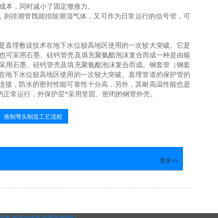
了成本，同时减小了固定墩推力。
，则排潮管既能排除潮湿气体，又可作为日常运行的信号管，可
是直埋敷设技术在地下水位较高地区使用的一次较大突破。它是
,也可采用石墨、硅钙管壳及填充聚氨酯泡沫复合而成一种是由输
可采用石墨、硅钙管壳及填充聚氨酯泡沫复合而成。钢套管（钢套
在地下水位较高地区使用的一次较大突破。直埋管道的保护管的
连接，防水的密封性能可靠性十分高，另外，其耐高温性能也是
的正常运行，外保护层*采用坚固、密闭的钢管外壳。
推制弯头制造工艺流程
更多>>
业务,有意向的客户请咨询我们，