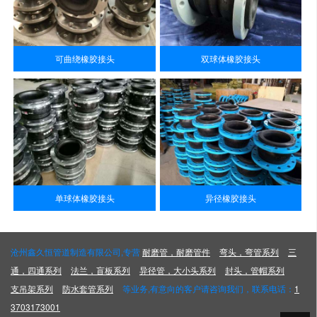
可曲绕橡胶接头
双球体橡胶接头
单球体橡胶接头
异径橡胶接头
沧州鑫久恒管道制造有限公司,专营
耐磨管，耐磨管件
弯头，弯管系列
三
通，四通系列
法兰，盲板系列
异径管，大小头系列
封头，管帽系列
支吊架系列
防水套管系列
等业务,有意向的客户请咨询我们，联系电话：
1
3703173001