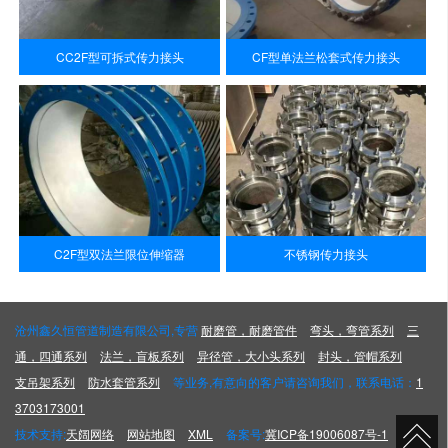
CC2F型可拆式传力接头
CF型单法兰松套式传力接头
C2F型双法兰限位伸缩器
不锈钢传力接头
沧州鑫久恒管道制造有限公司,专营
耐磨管，耐磨管件
弯头，弯管系列
三
通，四通系列
法兰，盲板系列
异径管，大小头系列
封头，管帽系列
支吊架系列
防水套管系列
等业务,有意向的客户请咨询我们，联系电话：
1
3703173001
技术支持:
天阔网络
网站地图
XML
备案号:
冀ICP备19006087号-1