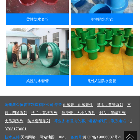
柔性防水套管
刚性防水套管
柔性防水套管
刚性A型防水套管
沧州鑫久恒管道制造有限公司,专营
耐磨管，耐磨管件
弯头，弯管系列
三
通，四通系列
法兰，盲板系列
异径管，大小头系列
封头，管帽系列
支吊架系列
防水套管系列
等业务,有意向的客户请咨询我们，联系电话：
1
3703173001
技术支持:
天阔网络
网站地图
XML
备案号:
冀ICP备19006087号-1